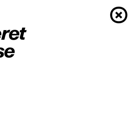
×
ret
se