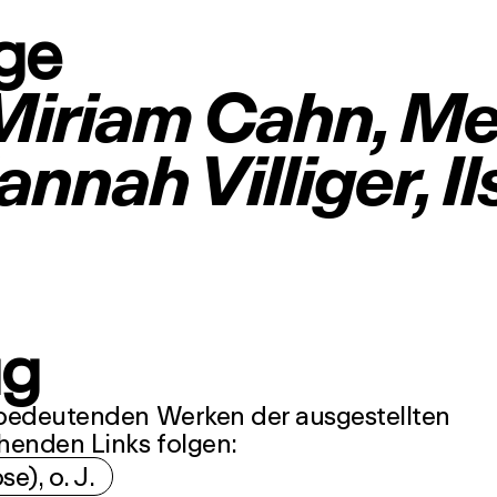
ge
 Miriam Cahn, Me
nah Villiger, Il
ug
n bedeutenden Werken der ausgestellten
henden Links folgen:
e), o. J.