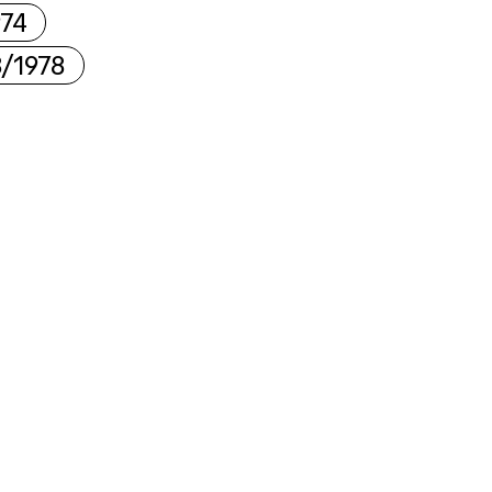
974
3/1978