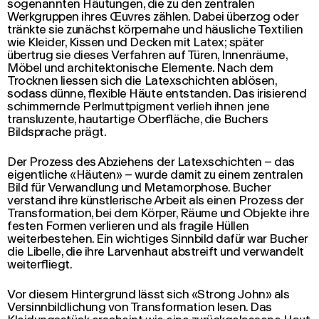
sogenannten Häutungen, die zu den zentralen
Werkgruppen ihres Œuvres zählen. Dabei überzog oder
tränkte sie zunächst körpernahe und häusliche Textilien
wie Kleider, Kissen und Decken mit Latex; später
übertrug sie dieses Verfahren auf Türen, Innenräume,
Möbel und architektonische Elemente. Nach dem
Trocknen liessen sich die Latexschichten ablösen,
sodass dünne, flexible Häute entstanden. Das irisierend
schimmernde Perlmuttpigment verlieh ihnen jene
transluzente, hautartige Oberfläche, die Buchers
Bildsprache prägt.
Der Prozess des Abziehens der Latexschichten – das
eigentliche «Häuten» – wurde damit zu einem zentralen
Bild für Verwandlung und Metamorphose. Bucher
verstand ihre künstlerische Arbeit als einen Prozess der
Transformation, bei dem Körper, Räume und Objekte ihre
festen Formen verlieren und als fragile Hüllen
weiterbestehen. Ein wichtiges Sinnbild dafür war Bucher
die Libelle, die ihre Larvenhaut abstreift und verwandelt
weiterfliegt.
Vor diesem Hintergrund lässt sich «Strong John» als
Versinnbildlichung von Transformation lesen. Das