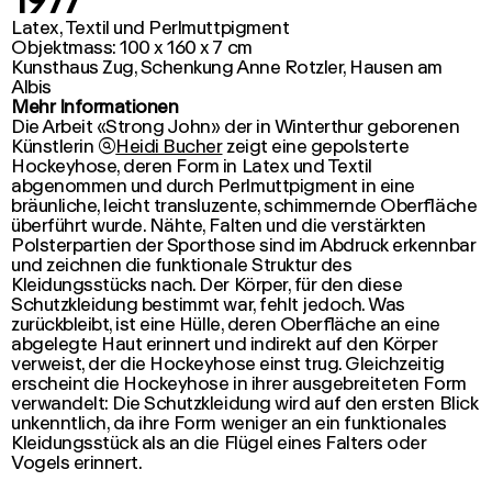
1977
Latex, Textil und Perlmuttpigment
Objektmass: 100 x 160 x 7 cm
Kunsthaus Zug, Schenkung Anne Rotzler, Hausen am
Albis
Mehr Informationen
Die Arbeit «Strong John» der in Winterthur geborenen
Künstlerin

Heidi Bucher
zeigt eine gepolsterte
Hockeyhose, deren Form in Latex und Textil
abgenommen und durch Perlmuttpigment in eine
bräunliche, leicht transluzente, schimmernde Oberfläche
überführt wurde. Nähte, Falten und die verstärkten
Polsterpartien der Sporthose sind im Abdruck erkennbar
und zeichnen die funktionale Struktur des
Kleidungsstücks nach. Der Körper, für den diese
Schutzkleidung bestimmt war, fehlt jedoch. Was
zurückbleibt, ist eine Hülle, deren Oberfläche an eine
abgelegte Haut erinnert und indirekt auf den Körper
verweist, der die Hockeyhose einst trug. Gleichzeitig
erscheint die Hockeyhose in ihrer ausgebreiteten Form
verwandelt: Die Schutzkleidung wird auf den ersten Blick
unkenntlich, da ihre Form weniger an ein funktionales
Kleidungsstück als an die Flügel eines Falters oder
Vogels erinnert.