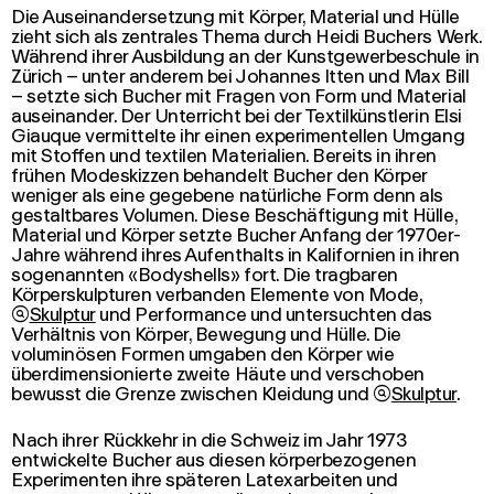
Die Auseinandersetzung mit Körper, Material und Hülle
zieht sich als zentrales Thema durch Heidi Buchers Werk.
Während ihrer Ausbildung an der Kunstgewerbeschule in
Zürich – unter anderem bei Johannes Itten und Max Bill
– setzte sich Bucher mit Fragen von Form und Material
auseinander. Der Unterricht bei der Textilkünstlerin Elsi
Giauque vermittelte ihr einen experimentellen Umgang
mit Stoffen und textilen Materialien. Bereits in ihren
frühen Modeskizzen behandelt Bucher den Körper
weniger als eine gegebene natürliche Form denn als
gestaltbares Volumen. Diese Beschäftigung mit Hülle,
Material und Körper setzte Bucher Anfang der 1970er-
Jahre während ihres Aufenthalts in Kalifornien in ihren
sogenannten «Bodyshells» fort. Die tragbaren
Körperskulpturen verbanden Elemente von Mode,

Skulptur
und
Performance
und untersuchten das
Verhältnis von Körper, Bewegung und Hülle. Die
voluminösen Formen umgaben den Körper wie
überdimensionierte zweite Häute und verschoben
bewusst die Grenze zwischen Kleidung und

Skulptur
.
Nach ihrer Rückkehr in die Schweiz im Jahr 1973
entwickelte Bucher aus diesen körperbezogenen
Experimenten ihre späteren Latexarbeiten und