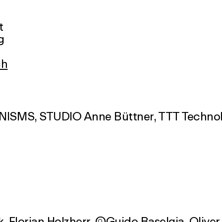
t
g
ch
, Florian Holzherr,

Guido Baselgia
, Olive