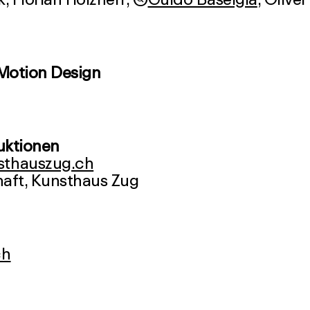
Motion Design
uktionen
thauszug.ch
ch