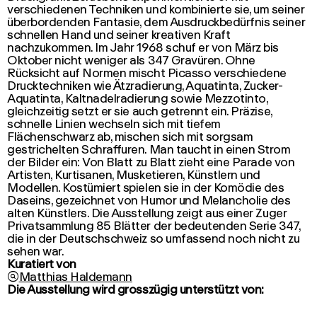
verschiedenen Techniken und kombinierte sie, um seiner
überbordenden Fantasie, dem Ausdruckbedürfnis seiner
schnellen Hand und seiner kreativen Kraft
nachzukommen. Im Jahr 1968 schuf er von März bis
Oktober nicht weniger als 347 Gravüren. Ohne
Rücksicht auf Normen mischt Picasso verschiedene
Drucktechniken wie Ätzradierung, Aquatinta, Zucker-
Aquatinta, Kaltnadelradierung sowie Mezzotinto,
gleichzeitig setzt er sie auch getrennt ein. Präzise,
schnelle Linien wechseln sich mit tiefem
Flächenschwarz ab, mischen sich mit sorgsam
gestrichelten Schraffuren. Man taucht in einen Strom
der Bilder ein: Von Blatt zu Blatt zieht eine Parade von
Artisten, Kurtisanen, Musketieren, Künstlern und
Modellen. Kostümiert spielen sie in der Komödie des
Daseins, gezeichnet von Humor und Melancholie des
alten Künstlers. Die Ausstellung zeigt aus einer Zuger
Privatsammlung 85 Blätter der bedeutenden
Serie 347
,
die in der Deutschschweiz so umfassend noch nicht zu
sehen war.
Kuratiert von

Matthias Haldemann
Die Ausstellung wird grosszügig unterstützt von: