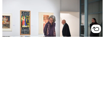
Besuche_kunsthauszug.ch

Bild & Wort

Picasso 347
Teilen
Antworten
27.1.2025
Ausstellungen