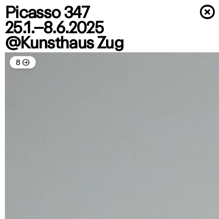
Picasso 347
×
25.1.–8.6.2025
@Kunsthaus Zug
8
→