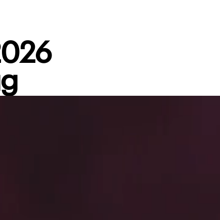
2026
ug