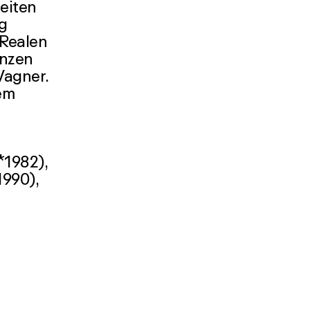
eiten
g
 Realen
enzen
Vagner.
em
*1982),
1990),