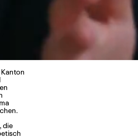
02:48
m Kanton
d
len
n
ema
uchen.
 die
oetisch