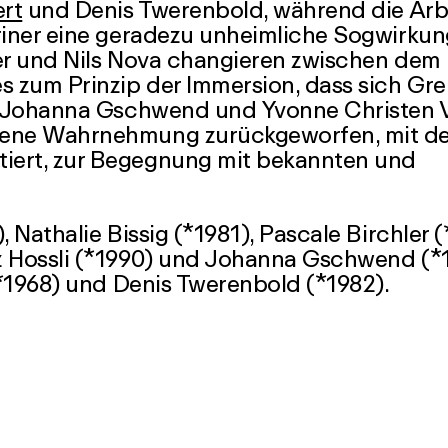
ert
und Denis Twerenbold, während die Arb
hriner eine geradezu unheimliche Sogwirkun
ler und Nils Nova changieren zwischen dem
 zum Prinzip der Immersion, dass sich Gr
sli, Johanna Gschwend und Yvonne Christen 
igene Wahrnehmung zurückgeworfen, mit d
iert, zur Begegnung mit bekannten und
, Nathalie Bissig (*1981), Pascale Birchler (
z Hossli (*1990) und Johanna Gschwend (*
 (*1968) und Denis Twerenbold (*1982).