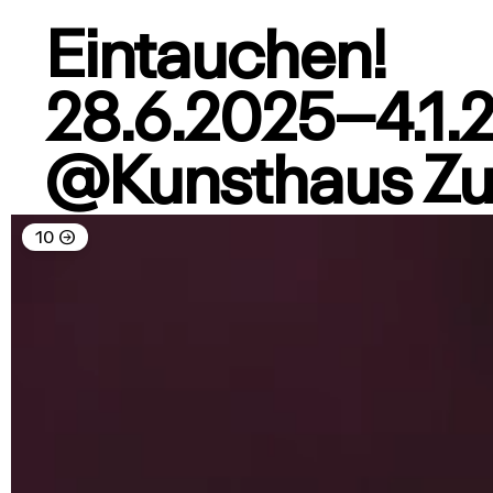
Eintauchen!
28.6.2025–4.1.
@Kunsthaus Z
10
→